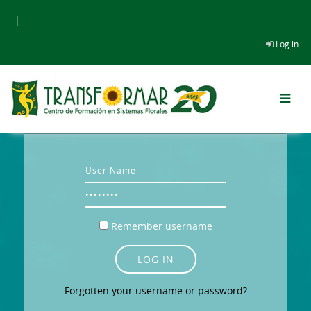
Skip to main content
Log in
Username
Password
Remember username
LOG IN
Forgotten your username or password?